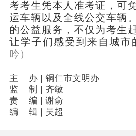
考考生凭本人准考证，可
运车辆以及全线公交车辆
的公益服务，不仅为考生
让学子们感受到来自城市
吟
）
主
办
|
铜仁市文明办
监
制
|
齐敏
责
编
|
谢俞
编
辑
|
吴超