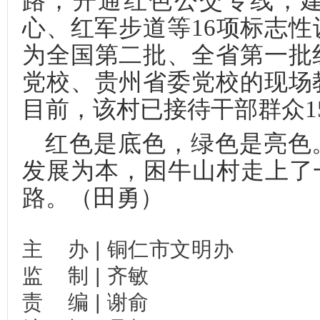
路，开通红色公交专线，
心、红军步道等16项标志
为全国第二批、全省第一批
党校、贵州省委党校的现场
目前，该村已接待干部群众1
红色是底色，绿色是亮色
发展为本，困牛山村走上了
路。（田勇）
主
办
|
铜仁市文明办
监
制
|
齐敏
责
编
|
谢俞