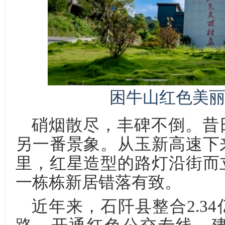
困牛山红色美丽
硝烟散尽，丰碑不倒。昔
另一番景象。从玉新高速下
里，红星造型的路灯沿街而
一栋栋新居错落有致。
近年来，石阡县整合2.3