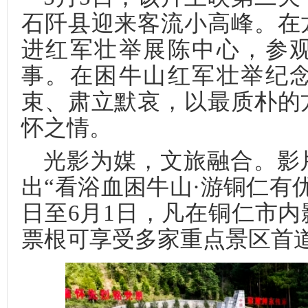
石阡县迎来客流小高峰。在
进红军壮举展陈中心，参
事。在困牛山红军壮举纪
束、肃立默哀，以最质朴的
怀之情。
光影为媒，文旅融合。影
出“看浴血困牛山·游铜仁有
日至6月1日，凡在铜仁市
票根可享受多家重点景区首