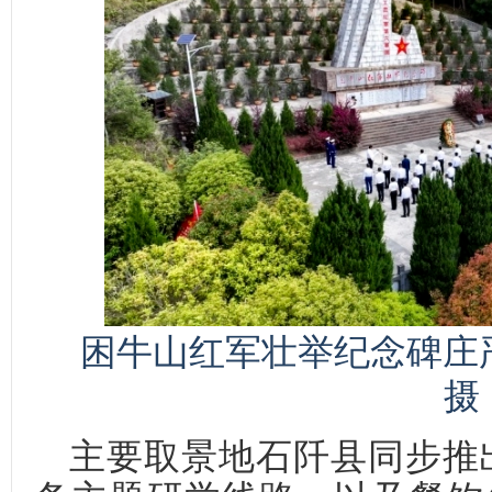
困牛山红军壮举纪念碑庄
摄
主要取景地石阡县同步推