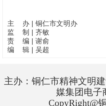
主
办
|
铜仁市文明办
监
制
|
齐敏
责
编
|
谢俞
编
辑
|
吴超
主办：铜仁市精神文明建
媒集团电子
CopyRigh