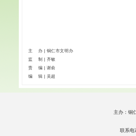
主
办
|
铜仁市文明办
监
制
|
齐敏
责
编
|
谢俞
编
辑
|
吴超
主办：铜
联系电话：