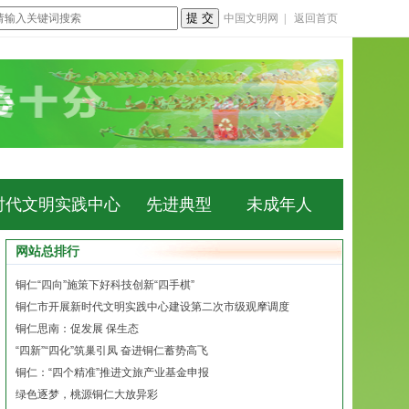
中国文明网
|
返回首页
时代文明实践中心
先进典型
未成年人
网站总排行
铜仁“四向”施策下好科技创新“四手棋”
铜仁市开展新时代文明实践中心建设第二次市级观摩调度
铜仁思南：促发展 保生态
“四新”“四化”筑巢引凤 奋进铜仁蓄势高飞
铜仁：“四个精准”推进文旅产业基金申报
绿色逐梦，桃源铜仁大放异彩