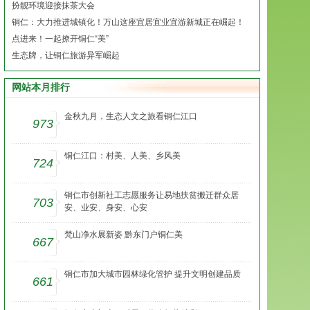
扮靓环境迎接抹茶大会
铜仁：大力推进城镇化！万山这座宜居宜业宜游新城正在崛起！
点进来！一起撩开铜仁“美”
生态牌，让铜仁旅游异军崛起
网站本月排行
金秋九月，生态人文之旅看铜仁江口
973
铜仁江口：村美、人美、乡风美
724
铜仁市创新社工志愿服务让易地扶贫搬迁群众居
703
安、业安、身安、心安
梵山净水展新姿 黔东门户铜仁美
667
铜仁市加大城市园林绿化管护 提升文明创建品质
661