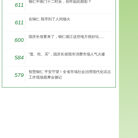
铜仁中南门十二时辰，你咋如此精彩？
611
在铜仁 我寻到了人间烟火
611
国庆长假要来了，铜仁德江这些地方很好玩......
600
“逛、吃、买”，国庆长假我市消费市场人气火爆
584
智慧铜仁 平安守望！全省市域社会治理现代化试点
579
工作现场观摩会侧记